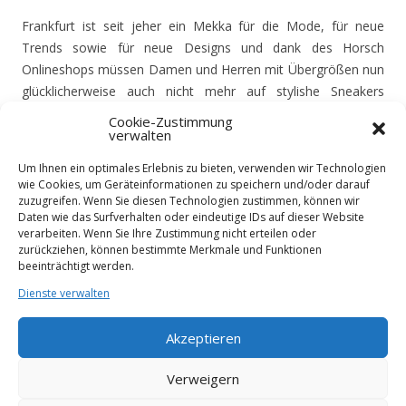
Frankfurt ist seit jeher ein Mekka für die Mode, für neue
Trends sowie für neue Designs und dank des Horsch
Onlineshops müssen Damen und Herren mit Übergrößen nun
glücklicherweise auch nicht mehr auf stylishe Sneakers
verzichten. Von den trendigen Nike Air Max, Lunarglide und
Cookie-Zustimmung
Free über modische Designs von Boxfresh bis hin zu lässigen
verwalten
Converse Chucks in zahlreichen Farben – wir bieten Ihnen
Um Ihnen ein optimales Erlebnis zu bieten, verwenden wir Technologien
eine große Auswahl.
wie Cookies, um Geräteinformationen zu speichern und/oder darauf
zuzugreifen. Wenn Sie diesen Technologien zustimmen, können wir
Daten wie das Surfverhalten oder eindeutige IDs auf dieser Website
Selbstverständlich finden Sie bei uns, neben Sportschuhen,
verarbeiten. Wenn Sie Ihre Zustimmung nicht erteilen oder
auch viele weitere Designs für Damen und Herren in den
zurückziehen, können bestimmte Merkmale und Funktionen
verschiedensten Stilrichtungen. Stöbern Sie einfach in aller
beeinträchtigt werden.
Ruhe durch unser breit gefächertes Sortiment und bestellen
Dienste verwalten
Sie Ihre Sportschuhe bequem und günstig nach Frankfurt!
Akzeptieren
http://www.nike-uebergroessen-schuhe.de/
Verweigern